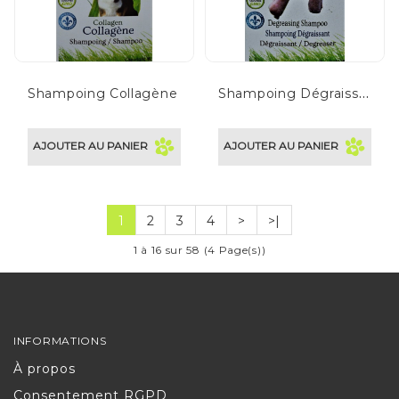
S
hampoing Dégraissant
Shampoing Collagène
AJOUTER AU PANIER
AJOUTER AU PANIER
1
2
3
4
>
>|
1 à 16 sur 58 (4 Page(s))
INFORMATIONS
À propos
Consentement RGPD