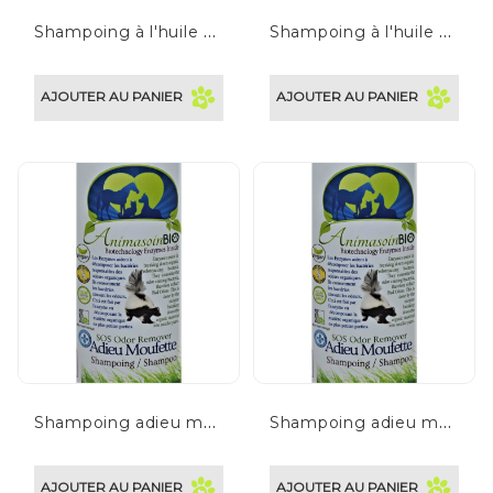
S
hampoing à l'huile d'argan
S
hampoing à l'huile de karité
AJOUTER AU PANIER
AJOUTER AU PANIER
S
hampoing adieu moufette Formule pour chat
S
hampoing adieu moufette Formule pour chien
AJOUTER AU PANIER
AJOUTER AU PANIER