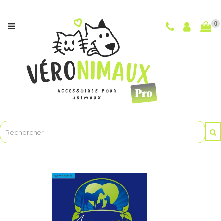
Catégories
0
NOUVEAUTÉS
CHIENS
CHATS
POUR
LES
MAÎTRES
ET
LE
TOILETTAGE
ANIMASOINBIO
-
Soins
et
hygiène