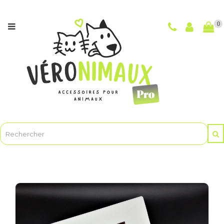
Catégories
0
NOUVEAUTÉS
CHIENS
CHATS
POUR
LES
MAÎTRES
ET
LE
TOILETTAGE
ANIMASOINBIO
-
Soins
et
hygiène