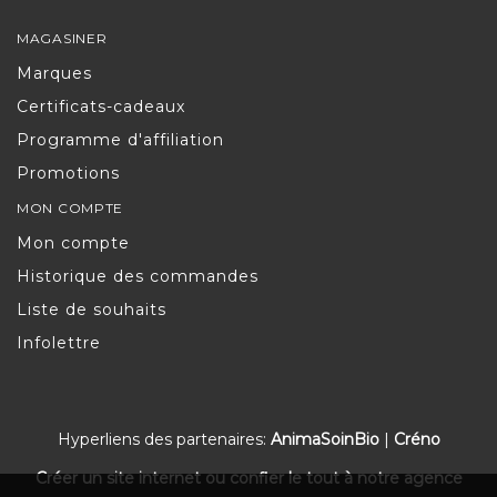
MAGASINER
Marques
Certificats-cadeaux
Programme d'affiliation
Promotions
MON COMPTE
Mon compte
Historique des commandes
Liste de souhaits
Infolettre
Hyperliens des partenaires:
AnimaSoinBio
|
Créno
Créer un site internet ou confier le tout à notre agence