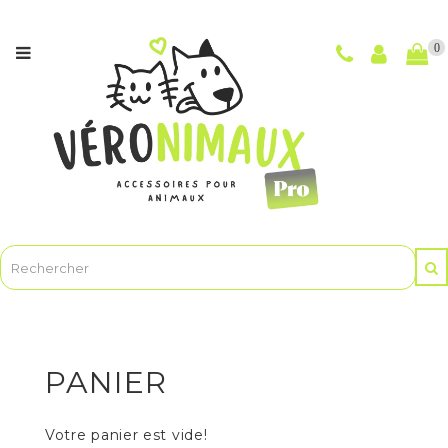
Catégories
0
NOUVEAUTÉS
CHIENS
CHATS
POUR
LES
MAÎTRES
ET
LE
TOILETTAGE
ANIMASOINBIO
-
PANIER
Soins
et
hygiène
Votre panier est vide!